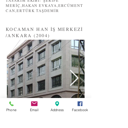
TASARIM EKİBİ: ŞERİFE
MERİÇ,HAKAN EVKAYA,ERCÜMENT
CAN,ERTÜRK TAŞDEMİR
KOCAMAN HAN İŞ MERKEZİ
/ANKARA (2004)
Phone
Email
Address
Facebook
TASARIM EKİBİ: ŞERİFE
MERİÇ,NİLGÜN DENİZ,KEMAL